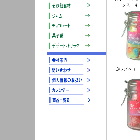
クス キ
③ラズベリー