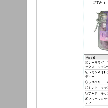
⑤すみれ 
商品名
①シーサラダ 
ックス キャン
②レモン＆オレ
ディー
③ラズベリー 
④ミント キャ
⑤すみれ キャ
⑥フルーツミッ
ディー