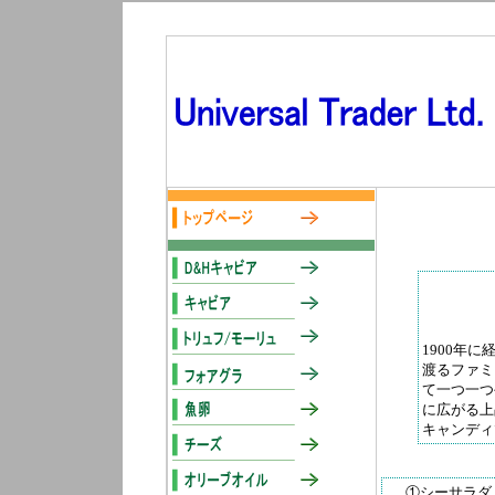
1900年
渡るファミ
て一つ一つ
に広がる上
キャンディ
①シーサラダ